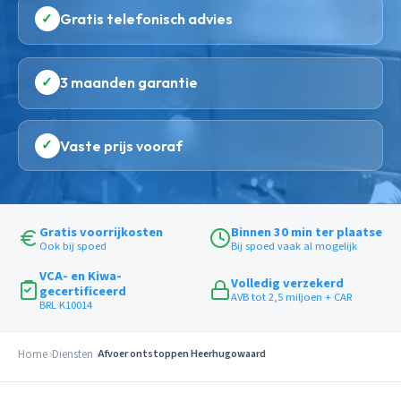
✓
Gratis telefonisch advies
✓
3 maanden garantie
✓
Vaste prijs vooraf
Gratis voorrijkosten
Binnen 30 min ter plaatse
Ook bij spoed
Bij spoed vaak al mogelijk
VCA- en Kiwa-
Volledig verzekerd
gecertificeerd
AVB tot 2,5 miljoen + CAR
BRL K10014
Home
Diensten
Afvoer ontstoppen Heerhugowaard