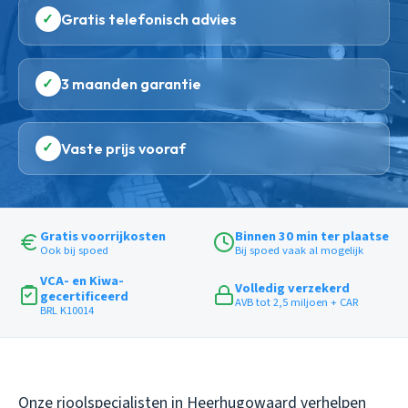
✓
Gratis telefonisch advies
✓
3 maanden garantie
✓
Vaste prijs vooraf
Gratis voorrijkosten
Binnen 30 min ter plaatse
Ook bij spoed
Bij spoed vaak al mogelijk
VCA- en Kiwa-
Volledig verzekerd
gecertificeerd
AVB tot 2,5 miljoen + CAR
BRL K10014
Onze rioolspecialisten in Heerhugowaard verhelpen